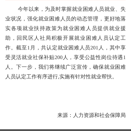
信访局
市城市管理局
行政审批和政务服务局
今年以来，为及时掌握就业困难人员就业、失
公共资源交易监督管理局
政府数据
业状况，强化就业困难人员的动态管理，更好地落
开发区
实各项就业扶持政策为就业困难人员提供就业援
呼和浩特综合保税区
经济技术开发区
和林格尔新区
互动交流
其他
助，回民区人社局积极开展就业困难人员
认定
工
呼和浩特市地铁
呼和浩特市园林建设服务中心
作。截至
1月，
共认定就业困难人员
201
人
，
其中享
受灵活就业社保补贴
200人，享受公益性岗位待遇1
人
。下一步，我们将继续广泛宣传，确保就业困难
人员认定工作有序进行
,实施有针对性就业帮扶。
来源：人力资源和社会保障局