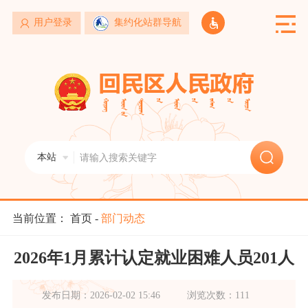
用户登录
集约化站群导航
关闭
旗县区
土默特左旗
托克托县
和林县
清水河县
武川县
新城区
回民区
玉泉区
赛罕区
委办局
网站首页
发展和改革委员会
教育局
科学技术局
本站
工业和信息化局
民族事务委员会
公安局
走进回民区
民政局
司法局
财政局
人力资源和社会保障局
自然资源局
生态环境局
政务动态
住房和城乡建设局
交通运输局
水务局
当前位置：
首页
-
部门动态
农牧局
商务局
文化旅游广电局
卫生健康委员会
退役军人事务局
应急管理局
政务公开
2026年1月累计认定就业困难人员201人
审计局
外事办公室
市国有资产监督管理委员会
市场监督管理局
体育局
统计局
发布日期：2026-02-02 15:46
浏览次数：111
政务服务
林业和草原局
国防动员办公室
医疗保障局