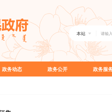
回民区
政务动态
政务公
旗县区
土默特左旗
托克托
本站
清水河县
武川县
回民区
玉泉区
委办局
发展和改革委员会
教育局
工业和信息化局
民族事
政务动态
政务公开
政务服
民政局
司法局
人力资源和社会保障局
自然资
住房和城乡建设局
交通运
农牧局
商务局
卫生健康委员会
退役军
审计局
外事办
市场监督管理局
体育局