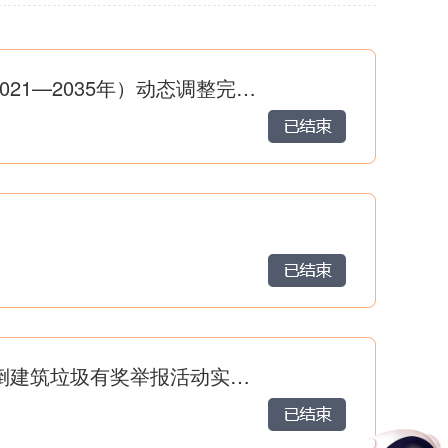
员办公室
医疗保障局
管理局
行政审批和政务服务局
2026年度《呼和浩特市回民区国土空间总体规划》（2021—2035年）动态调整完善方案（征求意见稿）
术开发区
和林格尔新区
特市园林建设服务中
回民区城市管理综合执法局关于公开征求 《回民区乱倒建筑垃圾有奖举报活动实施细则（征求意见稿）》意见的公告