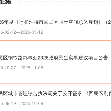
征集
林业和草原局
国防动
信访局
市城市
公共资源交易监督管理局
开发区
26-02-12—2026-03-12
呼和浩特综合保税区
经济技
其他
呼和浩特市地铁
呼和浩
心
民区钢铁路办事处2026政府民生实事建议项目公告
25-10-27—2025-11-05
25-09-19—2025-10-09