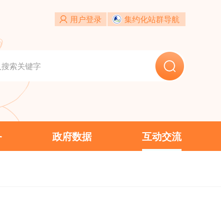
开
政务服务
政府数据
互动交流
用户登录
集约化站群导航
县
和林县
新城区
赛罕区
科学技术局
务委员会
公安局
务
政府数据
互动交流
财政局
源局
生态环境局
输局
水务局
文化旅游广电局
人事务局
应急管理局
公室
市国有资产监督管理委员会
统计局