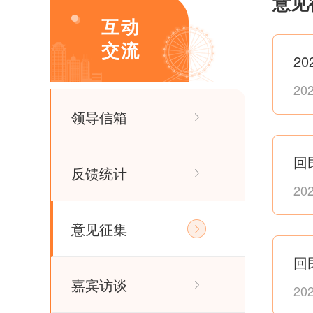
意见
互动
交流
20
领导信箱
回
反馈统计
20
意见征集
嘉宾访谈
20